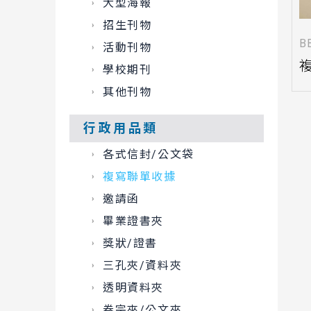
大型海報
招生刊物
B
活動刊物
學校期刊
其他刊物
行政用品類
各式信封/公文袋
複寫聯單收據
邀請函
畢業證書夾
獎狀/證書
三孔夾/資料夾
透明資料夾
卷宗夾/公文夾