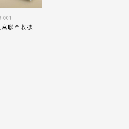
B-001
複寫聯單收據